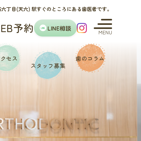
六丁目(天六) 駅すぐのところにある歯医者です。
WEB予約
LINE相談
LINE
MENU
アクセス
歯のコラム
スタッフ
募集