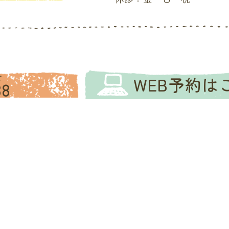
せ
WEB予約
はこ
88