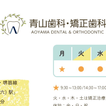
・堺筋線
★
9:30～13:00/14:30～17:0
六) 駅」
火・水・木・土は矯正治療
1分
休診：金・日・祝