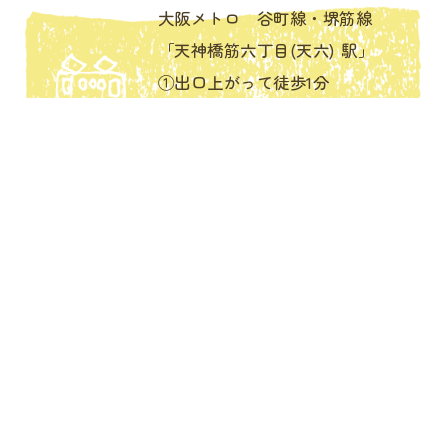
大阪メトロ 谷町線・堺筋線
「天神橋筋六丁目(天六) 駅」
①出口上がって徒歩1分