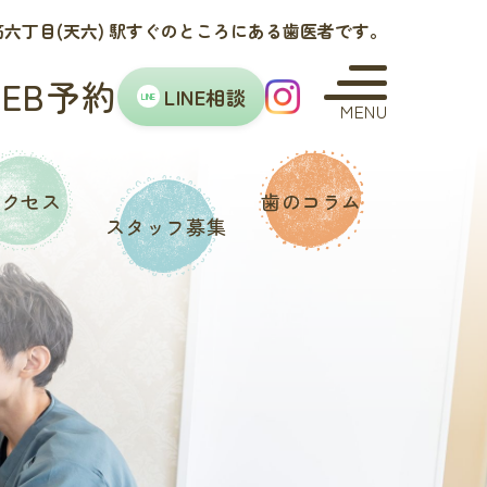
六丁目(天六) 駅すぐのところにある歯医者です。
WEB予約
LINE相談
LINE
MENU
アクセス
歯のコラム
スタッフ
募集