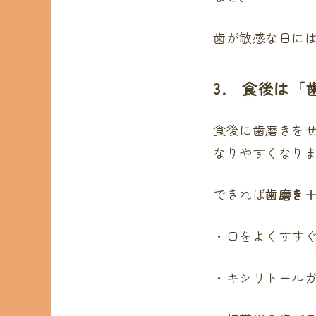
歯が敏感な日に
3． 食後は
食後に歯磨きを
なりやすくなり
できれば
歯磨き
・口をよくすす
・キシリトール